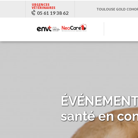
URGENCES
VÉTÉRINAIRES
TOULOUSE GOLD COHO
05 61 19 38 62
ÉVÉNEMENT : 
santé en co